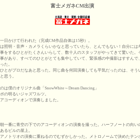
富士メガネCM出演
一日かけて行われた（完成CM作品自体は15秒）。
は照明・音声・カメラくらいかなと思っていたら、とんでもない！自分には
事をするひとがたくさんいらして、数十人のスタッフがやってきて驚いた。
事があり、すべてのひとがとても集中していて、緊張感の中撮影はすすんで
った。
ひとがプロだなあと思った。同じ曲を何回演奏しても平気だったのは、そう
と思う。
は僕のオリジナル曲「SnowWhite～Dream Dancing」
ポの明るいジャズワルツ。
アコーディオンで演奏しました。
朝一番に青空の下でのアコーディオンの演奏を撮った。ハーフノートの向い
あるビルの屋上。
アノトリオの演奏に重ねるのでむずかしかった。メトロノームで決めたテン