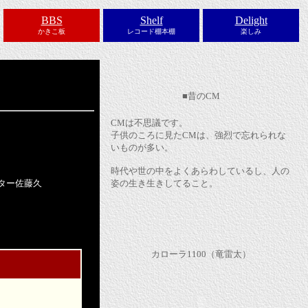
BBS
Shelf
Delight
かきこ板
レコード棚本棚
楽しみ
■昔のCM
CMは不思議です。
子供のころに見たCMは、強烈で忘れられな
いものが多い。
時代や世の中をよくあらわしているし、人の
ター佐藤久
姿の生き生きしてること。
カローラ1100（竜雷太）