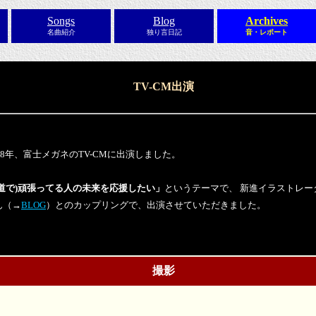
Songs
Blog
Archives
名曲紹介
独り言日記
音・レポート
TV-CM出演
～08年、富士メガネのTV-CMに出演しました。
海道で)頑張ってる人の未来を応援したい」
というテーマで、 新進イラストレー
ん（→
BLOG
）とのカップリングで、出演させていただきました。
撮影