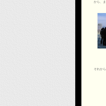
から、ま
それから