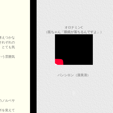
オロナミンC
（崑ちゃん「眼鏡が落ちるんですよ」）
考えつかな
それぞれの
、とても気
いう雰囲気
パンシロン（渥美清）
のノルベサ
ポを覚えて