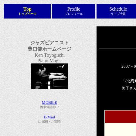
Top
Profile
Schedule
トップページ
プロフィール
ライブ情報
ジャズピアニスト
豊口健ホームページ
Ken Toyoguchi
Piano Magic
2007
「(北
美子さ
MOBILE
携帯電話用HP
E-Mail
(ご感想・ご質問)