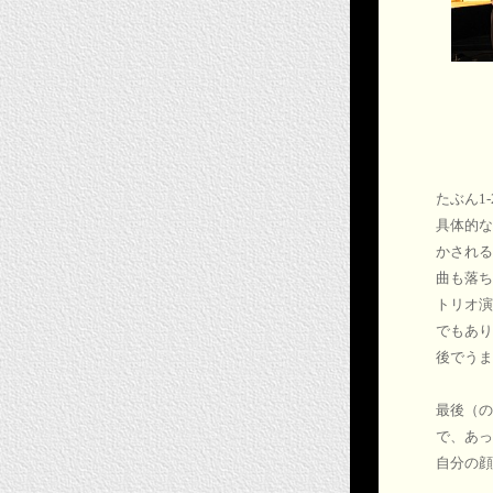
たぶん1
具体的な
かされる
曲も落ち
トリオ演
でもあり
後でうま
最後（の
で、あっ
自分の顔