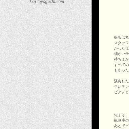
ken-toyoguchi.com
撮影は丸
スタッフ
かった仕
細かい仕
持ちよか
すべての
もあった
演奏したの
早いテン
ピアノと
先ずは、
観覧車の
あとでピ