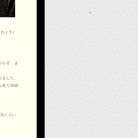
.
るカメラ）
からず、ま
りました。
もあり自由
5分くらい