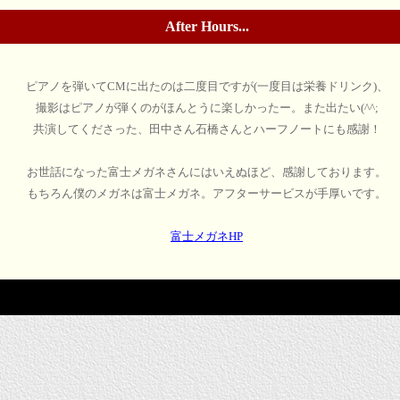
After Hours...
ピアノを弾いてCMに出たのは二度目ですが(一度目は栄養ドリンク)、
撮影はピアノが弾くのがほんとうに楽しかったー。また出たい(^^;
共演してくださった、田中さん石橋さんとハーフノートにも感謝！
お世話になった富士メガネさんにはいえぬほど、感謝しております。
もちろん僕のメガネは富士メガネ。アフターサービスが手厚いです。
富士メガネHP