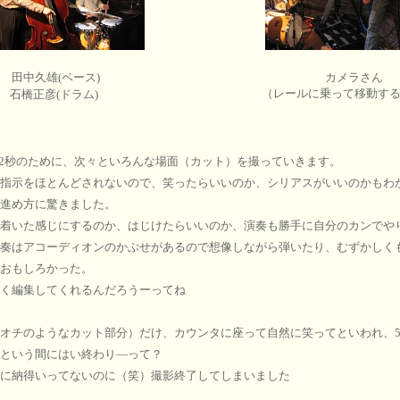
田中久雄(ベース)
カメラさん
（レールに乗って移動す
石橋正彦(ドラム)
-2秒のために、次々といろんな場面（カット）を撮っていきます。
指示をほとんどされないので、笑ったらいいのか、シリアスがいいのかもわ
進め方に驚きました。
着いた感じにするのか、はじけたらいいのか、演奏も勝手に自分のカンでや
奏はアコーディオンのかぶせがあるので想像しながら弾いたり、むずかしく
おもしろかった。
く編集してくれるんだろうーってね
オチのようなカット部分）だけ、カウンタに座って自然に笑ってといわれ、
という間にはい終わり―って？
に納得いってないのに（笑）撮影終了してしまいました